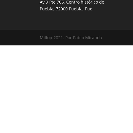
Av 9 Pte 706, Centro histórico de
Puebla, 72000 Puebla, Pue.
Millop 2021. Por Pablo Miranda